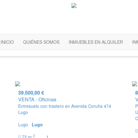
INICIO
QUIÉNES SOMOS
INMUEBLES EN ALQUILER
IN
39.500,00 €
8
VENTA - Oficinas
V
Entresuelo con trastero en Avenida Coruña 474
P
Lugo
U
C
Lugo ·
Lugo
2
72 m
1